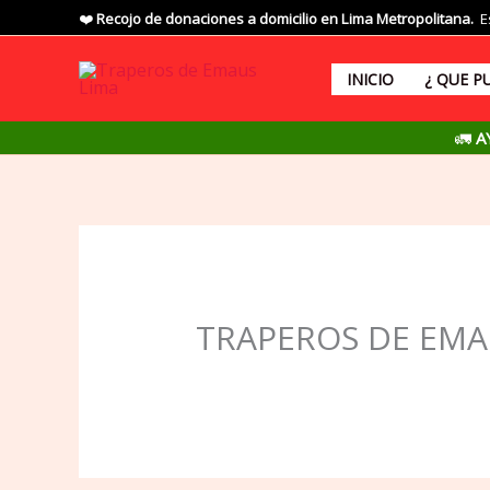
Ir
❤️
Recojo de donaciones a domicilio en Lima Metropolitana.
Es
al
contenido
INICIO
¿ QUE P
🚛
A
TRAPEROS DE EMA