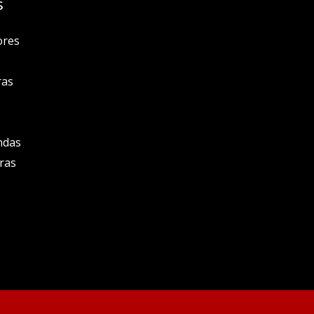
s
ores
ras
ndas
ras